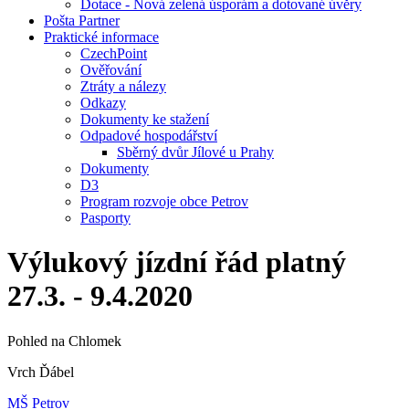
Dotace - Nová zelená úsporám a dotované úvěry
Pošta Partner
Praktické informace
CzechPoint
Ověřování
Ztráty a nálezy
Odkazy
Dokumenty ke stažení
Odpadové hospodářství
Sběrný dvůr Jílové u Prahy
Dokumenty
D3
Program rozvoje obce Petrov
Pasporty
Výlukový jízdní řád platný
27.3. - 9.4.2020
Pohled na Chlomek
Vrch Ďábel
MŠ Petrov