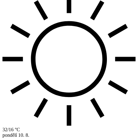
32/16 °C
pondělí
10. 8.