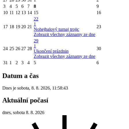
3
4
5
6
7
8
9
10
11
12
13
14
15
16
22
1
17
18
19
20
21
23
Nohejbalový turnaj trojic
Zobrazit všechny záznamy ze dne
29
1
24
25
26
27
28
30
Ukončení prázdnin
Zobrazit všechny záznamy ze dne
31
1
2
3
4
5
6
Datum a čas
Dnes je
sobota
,
8. 8. 2026
,
11:58:43
Aktuální počasí
dnes, sobota 8. 8. 2026