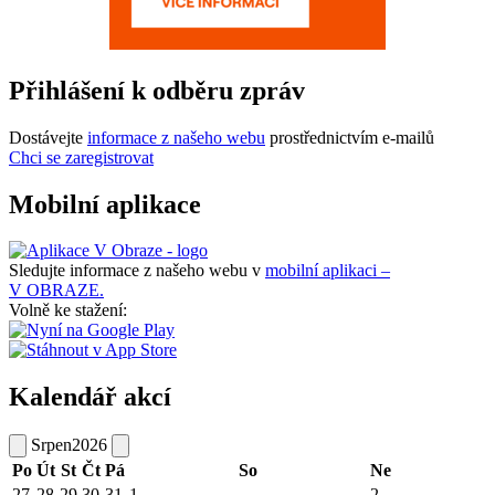
Přihlášení k odběru zpráv
Dostávejte
informace z našeho webu
prostřednictvím e-mailů
Chci se zaregistrovat
Mobilní aplikace
Sledujte informace z našeho webu v
mobilní aplikaci –
V OBRAZE.
Volně ke stažení:
Kalendář akcí
Srpen
2026
Po
Út
St
Čt
Pá
So
Ne
27
28
29
30
31
1
2