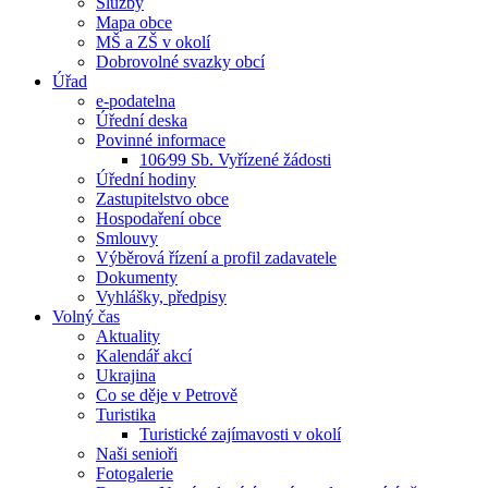
Služby
Mapa obce
MŠ a ZŠ v okolí
Dobrovolné svazky obcí
Úřad
e-podatelna
Úřední deska
Povinné informace
106⁄99 Sb. Vyřízené žádosti
Úřední hodiny
Zastupitelstvo obce
Hospodaření obce
Smlouvy
Výběrová řízení a profil zadavatele
Dokumenty
Vyhlášky, předpisy
Volný čas
Aktuality
Kalendář akcí
Ukrajina
Co se děje v Petrově
Turistika
Turistické zajímavosti v okolí
Naši senioři
Fotogalerie