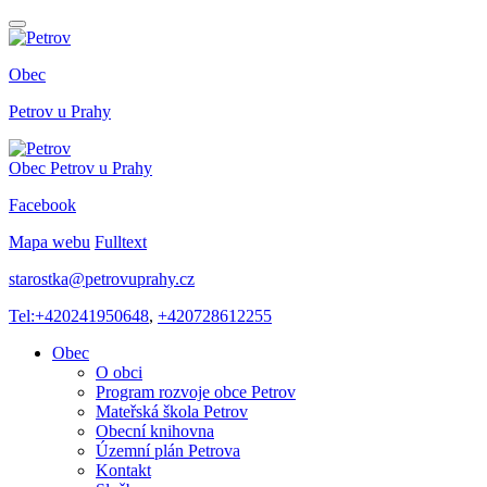
Obec
Petrov
u Prahy
Obec
Petrov
u Prahy
Facebook
Mapa webu
Fulltext
starostka@petrovuprahy.cz
Tel:+420241950648
,
+420728612255
Obec
O obci
Program rozvoje obce Petrov
Mateřská škola Petrov
Obecní knihovna
Územní plán Petrova
Kontakt