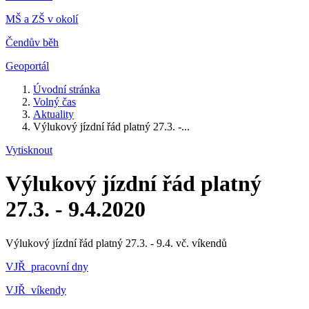
MŠ a ZŠ v okolí
Čendův běh
Geoportál
Úvodní stránka
Volný čas
Aktuality
Výlukový jízdní řád platný 27.3. -...
Vytisknout
Výlukový jízdní řád platný
27.3. - 9.4.2020
Výlukový jízdní řád platný 27.3. - 9.4. vč. víkendů
VJŘ_pracovní dny
VJŘ_víkendy