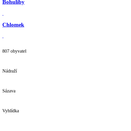
Bohuliby
Chlomek
807 obyvatel
Nádraží
Sázava
Vyhlídka