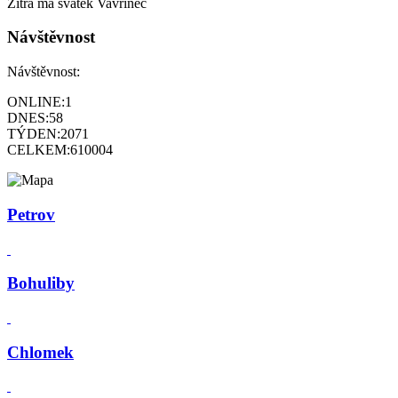
Zítra má svátek
Vavřinec
Návštěvnost
Návštěvnost:
ONLINE:
1
DNES:
58
TÝDEN:
2071
CELKEM:
610004
Petrov
Bohuliby
Chlomek