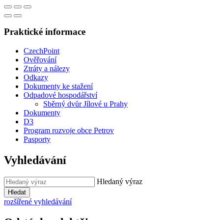
Praktické informace
CzechPoint
Ověřování
Ztráty a nálezy
Odkazy
Dokumenty ke stažení
Odpadové hospodářství
Sběrný dvůr Jílové u Prahy
Dokumenty
D3
Program rozvoje obce Petrov
Pasporty
Vyhledávání
Hledaný výraz
Hledat
rozšířené vyhledávání