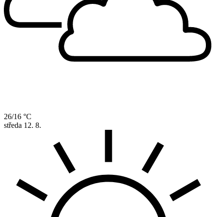
26/16 °C
středa
12. 8.