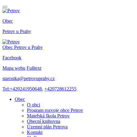
Obec
Petrov
u Prahy
Obec
Petrov
u Prahy
Facebook
Mapa webu
Fulltext
starostka@petrovuprahy.cz
Tel:+420241950648
,
+420728612255
Obec
O obci
Program rozvoje obce Petrov
Mateřská škola Petrov
Obecní knihovna
Územní plán Petrova
Kontakt