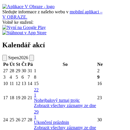
Sledujte informace z našeho webu v
mobilní aplikaci –
V OBRAZE.
Volně ke stažení:
Kalendář akcí
Srpen
2026
Po
Út
St
Čt
Pá
So
Ne
27
28
29
30
31
1
2
3
4
5
6
7
8
9
10
11
12
13
14
15
16
22
1
17
18
19
20
21
23
Nohejbalový turnaj trojic
Zobrazit všechny záznamy ze dne
29
1
24
25
26
27
28
30
Ukončení prázdnin
Zobrazit všechny záznamy ze dne