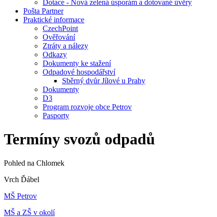
Dotace - Nová zelená úsporám a dotované úvěry
Pošta Partner
Praktické informace
CzechPoint
Ověřování
Ztráty a nálezy
Odkazy
Dokumenty ke stažení
Odpadové hospodářství
Sběrný dvůr Jílové u Prahy
Dokumenty
D3
Program rozvoje obce Petrov
Pasporty
Termíny svozů odpadů
Pohled na Chlomek
Vrch Ďábel
MŠ Petrov
MŠ a ZŠ v okolí