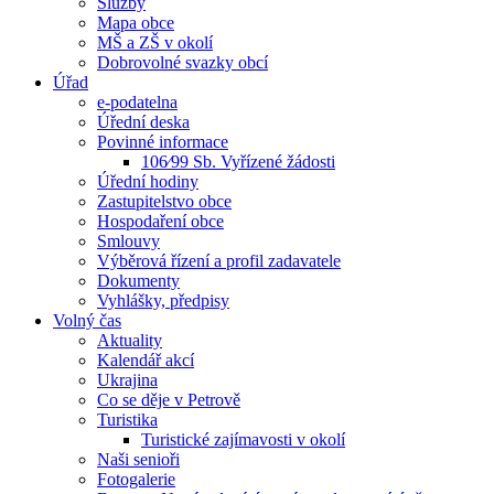
Služby
Mapa obce
MŠ a ZŠ v okolí
Dobrovolné svazky obcí
Úřad
e-podatelna
Úřední deska
Povinné informace
106⁄99 Sb. Vyřízené žádosti
Úřední hodiny
Zastupitelstvo obce
Hospodaření obce
Smlouvy
Výběrová řízení a profil zadavatele
Dokumenty
Vyhlášky, předpisy
Volný čas
Aktuality
Kalendář akcí
Ukrajina
Co se děje v Petrově
Turistika
Turistické zajímavosti v okolí
Naši senioři
Fotogalerie