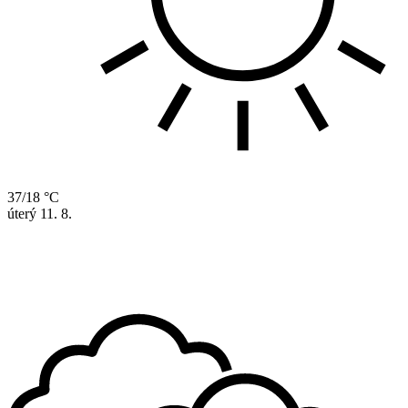
37/18 °C
úterý
11. 8.