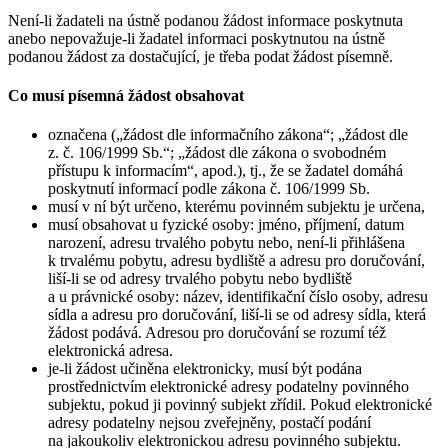
Není-li žadateli na ústně podanou žádost informace poskytnuta
anebo nepovažuje-li žadatel informaci poskytnutou na ústně
podanou žádost za dostačující, je třeba podat žádost písemně.
Co musí písemná žádost obsahovat
označena („žádost dle informačního zákona“; „žádost dle
z. č. 106/1999 Sb.“; „žádost dle zákona o svobodném
přístupu k informacím“, apod.), tj., že se žadatel domáhá
poskytnutí informací podle zákona č. 106/1999 Sb.
musí v ní být určeno, kterému povinném subjektu je určena,
musí obsahovat u fyzické osoby: jméno, příjmení, datum
narození, adresu trvalého pobytu nebo, není-li přihlášena
k trvalému pobytu, adresu bydliště a adresu pro doručování,
liší-li se od adresy trvalého pobytu nebo bydliště
a u právnické osoby: název, identifikační číslo osoby, adresu
sídla a adresu pro doručování, liší-li se od adresy sídla, která
žádost podává. Adresou pro doručování se rozumí též
elektronická adresa.
je-li žádost učiněna elektronicky, musí být podána
prostřednictvím elektronické adresy podatelny povinného
subjektu, pokud ji povinný subjekt zřídil. Pokud elektronické
adresy podatelny nejsou zveřejněny, postačí podání
na jakoukoliv elektronickou adresu povinného subjektu.