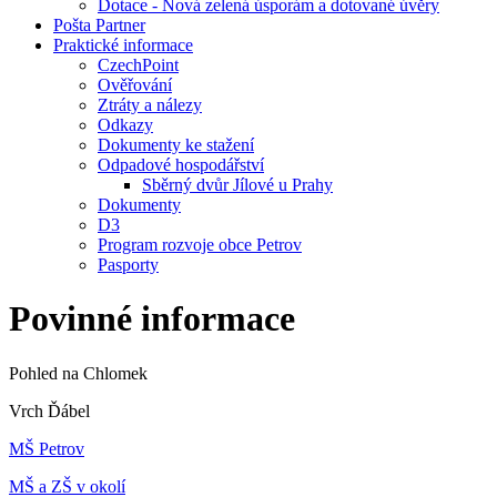
Dotace - Nová zelená úsporám a dotované úvěry
Pošta Partner
Praktické informace
CzechPoint
Ověřování
Ztráty a nálezy
Odkazy
Dokumenty ke stažení
Odpadové hospodářství
Sběrný dvůr Jílové u Prahy
Dokumenty
D3
Program rozvoje obce Petrov
Pasporty
Povinné informace
Pohled na Chlomek
Vrch Ďábel
MŠ Petrov
MŠ a ZŠ v okolí