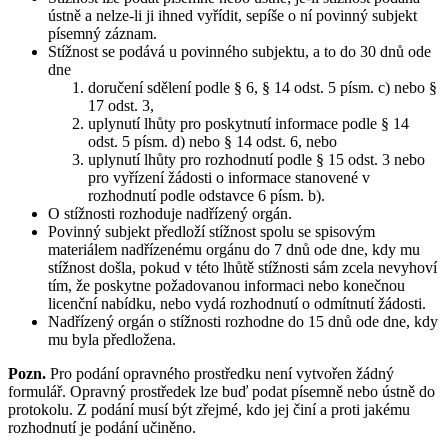
ústně a nelze-li ji ihned vyřídit, sepíše o ní povinný subjekt
písemný záznam.
Stížnost se podává u povinného subjektu, a to do 30 dnů ode
dne
doručení sdělení podle § 6, § 14 odst. 5 písm. c) nebo §
17 odst. 3,
uplynutí lhůty pro poskytnutí informace podle § 14
odst. 5 písm. d) nebo § 14 odst. 6, nebo
uplynutí lhůty pro rozhodnutí podle § 15 odst. 3 nebo
pro vyřízení žádosti o informace stanovené v
rozhodnutí podle odstavce 6 písm. b).
O stížnosti rozhoduje nadřízený orgán.
Povinný subjekt předloží stížnost spolu se spisovým
materiálem nadřízenému orgánu do 7 dnů ode dne, kdy mu
stížnost došla, pokud v této lhůtě stížnosti sám zcela nevyhoví
tím, že poskytne požadovanou informaci nebo konečnou
licenční nabídku, nebo vydá rozhodnutí o odmítnutí žádosti.
Nadřízený orgán o stížnosti rozhodne do 15 dnů ode dne, kdy
mu byla předložena.
Pozn.
Pro podání opravného prostředku není vytvořen žádný
formulář. Opravný prostředek lze buď podat písemně nebo ústně do
protokolu. Z podání musí být zřejmé, kdo jej činí a proti jakému
rozhodnutí je podání učiněno.