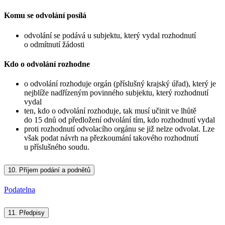
Komu se odvolání posílá
odvolání se podává u subjektu, který vydal rozhodnutí
o odmítnutí žádosti
Kdo o odvolání rozhodne
o odvolání rozhoduje orgán (příslušný krajský úřad), který je
nejblíže nadřízeným povinného subjektu, který rozhodnutí
vydal
ten, kdo o odvolání rozhoduje, tak musí učinit ve lhůtě
do 15 dnů od předložení odvolání tím, kdo rozhodnutí vydal
proti rozhodnutí odvolacího orgánu se již nelze odvolat. Lze
však podat návrh na přezkoumání takového rozhodnutí
u příslušného soudu.
10.
Příjem podání a podnětů
Podatelna
11.
Předpisy