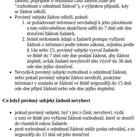
žádosti, popřípadě o odmítnutí části žádosti (dále jen
"rozhodnutí o odmítnutí žádosti"), s výjimkou případů, kdy
se žádost odloží.
Povinný subjekt žádost odloží, pokud:
se požadované informace nevztahují k jeho působnosti
a tuto odůvodněnou skutečnost sdělí do 7 dnů ode dne
doručení žádosti žadateli,
bránil nedostatek údajů o žadateli postupu vyřízení
žádosti o informaci podle tohoto zákona, zejména podle
§ 14a nebo 15, povinný subjekt vyzval žadatele
ve lhůtě do 7 dnů ode dne podání žádosti, aby žádost
doplnil, avšak žadatel nevyhověl této výzvě do 30 dnů
ode dne jejího doručení.
Nevydá-li povinný subjekt rozhodnutí o odmítnutí žádosti,
nebo pokud povinný subjekt žádost neodloží, poskytne
informaci v souladu se žádostí ve lhůtě nejpozději do 15 dnů
ode dne přijetí žádosti nebo ode dne jejího doplnění.
Co když povinný subjekt žádosti nevyhoví
pokud povinný subjekt, byť i jen z části, nevyhoví, vydá
o tom ve lhůtě pro vyřízení žádosti rozhodnutí, které se doručí
do vlastních rukou žadatele
proti rozhodnutí o odmítnutí žádosti může podat odvolání, a to
nejpozději do 15 dnů od jeho doručení