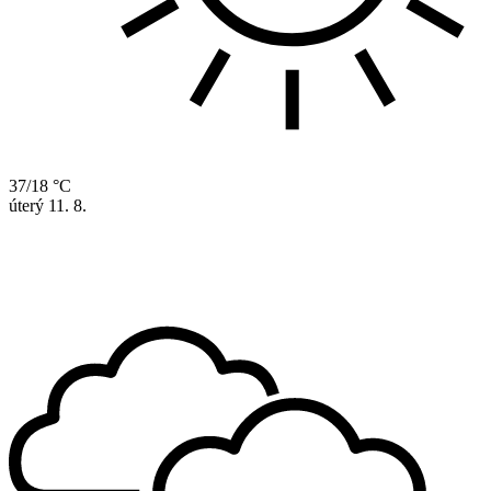
37/18 °C
úterý
11. 8.