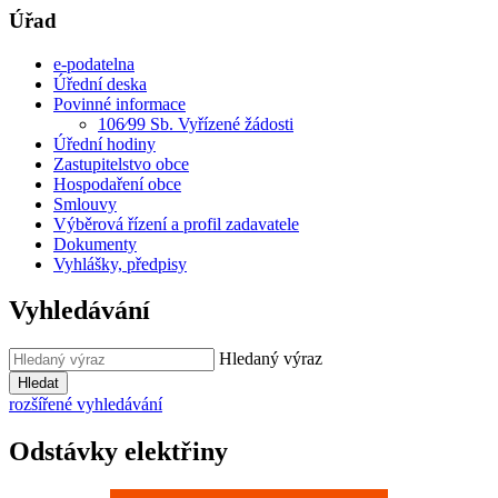
Úřad
e-podatelna
Úřední deska
Povinné informace
106⁄99 Sb. Vyřízené žádosti
Úřední hodiny
Zastupitelstvo obce
Hospodaření obce
Smlouvy
Výběrová řízení a profil zadavatele
Dokumenty
Vyhlášky, předpisy
Vyhledávání
Hledaný výraz
Hledat
rozšířené vyhledávání
Odstávky elektřiny