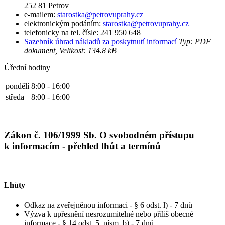
252 81 Petrov
e-mailem:
starostka@petrovuprahy.cz
elektronickým podáním:
starostka@petrovuprahy.cz
telefonicky na tel. čísle: 241 950 648
Sazebník úhrad nákladů za poskytnutí informací
Typ: PDF
dokument, Velikost: 134.8 kB
Úřední hodiny
pondělí
8:00 - 16:00
středa
8:00 - 16:00
Zákon č. 106/1999 Sb. O svobodném přístupu
k informacím - přehled lhůt a termínů
Lhůty
Odkaz na zveřejněnou informaci - § 6 odst. l) - 7 dnů
Výzva k upřesnění nesrozumitelné nebo příliš obecné
informace - § 14 odst. 5, písm. b) - 7 dnů