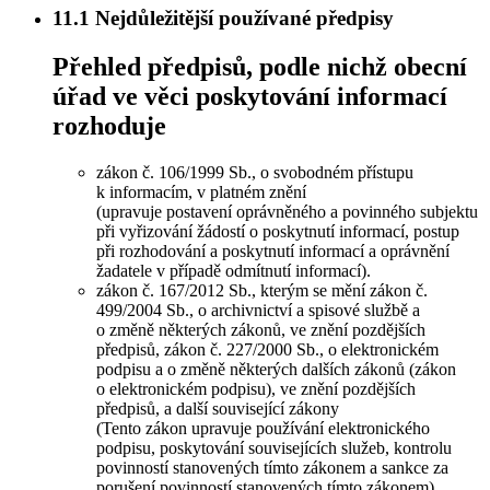
11.1
Nejdůležitější používané předpisy
Přehled předpisů, podle nichž obecní
úřad ve věci poskytování informací
rozhoduje
zákon č. 106/1999 Sb., o svobodném přístupu
k informacím, v platném znění
(upravuje postavení oprávněného a povinného subjektu
při vyřizování žádostí o poskytnutí informací, postup
při rozhodování a poskytnutí informací a oprávnění
žadatele v případě odmítnutí informací).
zákon č. 167/2012 Sb., kterým se mění zákon č.
499/2004 Sb., o archivnictví a spisové službě a
o změně některých zákonů, ve znění pozdějších
předpisů, zákon č. 227/2000 Sb., o elektronickém
podpisu a o změně některých dalších zákonů (zákon
o elektronickém podpisu), ve znění pozdějších
předpisů, a další související zákony
(Tento zákon upravuje používání elektronického
podpisu, poskytování souvisejících služeb, kontrolu
povinností stanovených tímto zákonem a sankce za
porušení povinností stanovených tímto zákonem).