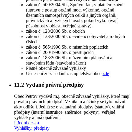
zákon č. 500/2004 Sb., Správní řád, v platném znění
(upravuje postup orgánů moci výkonné, orgánů
územních samosprávných celků a jiných orgánů,
právnických a fyzických osob, pokud vykonávají
působnost v oblasti veřejné správy).
zákon č. 128/2000 Sb. o obcích
zákon č. 133/2000 Sb. o evidenci obyvatel a rodných
číslech
zákon č. 565/1990 Sb. o místních poplatcích
zákon č. 200/1990 Sb. o přestupcích
zákon č. 183/2006 Sb. o územním plánování a
stavebním řádu (stavební zákon)
Platné obecně závazné vyhlášky
Usnesení ze zasedání zastupitelstva obce
zde
11.2
Vydané právní předpisy
Obec Petrov vydává m.j. obecně závazné vyhlášky, které mají
povahu právních předpisů. Vznikem a účinky se tyto právní
akty odlišují. Jedná se o statutární předpisy (statuty), vnitřní
předpisy (interní instrukce, směrnice, pokyny), veřejné
vyhlášky a jiná opatření.
Úřední deska
Vyhlášky, předpisy