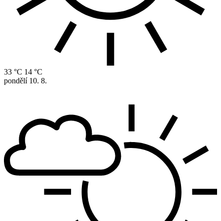
33 °C
14 °C
pondělí
10. 8.