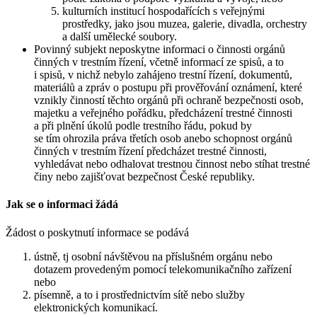
kulturních institucí hospodařících s veřejnými
prostředky, jako jsou muzea, galerie, divadla, orchestry
a další umělecké soubory.
Povinný subjekt neposkytne informaci o činnosti orgánů
činných v trestním řízení, včetně informací ze spisů, a to
i spisů, v nichž nebylo zahájeno trestní řízení, dokumentů,
materiálů a zpráv o postupu při prověřování oznámení, které
vznikly činností těchto orgánů při ochraně bezpečnosti osob,
majetku a veřejného pořádku, předcházení trestné činnosti
a při plnění úkolů podle trestního řádu, pokud by
se tím ohrozila práva třetích osob anebo schopnost orgánů
činných v trestním řízení předcházet trestné činnosti,
vyhledávat nebo odhalovat trestnou činnost nebo stíhat trestné
činy nebo zajišťovat bezpečnost České republiky.
Jak se o informaci žádá
Žádost o poskytnutí informace se podává
ústně, tj osobní návštěvou na příslušném orgánu nebo
dotazem provedeným pomocí telekomunikačního zařízení
nebo
písemně, a to i prostřednictvím sítě nebo služby
elektronických komunikací.