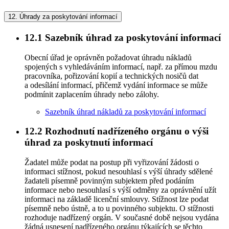
12.
Úhrady za poskytování informací
12.1
Sazebník úhrad za poskytování informací
Obecní úřad je oprávněn požadovat úhradu nákladů
spojených s vyhledáváním informací, např. za přímou mzdu
pracovníka, pořizování kopií a technických nosičů dat
a odesílání informací, přičemž vydání informace se může
podmínit zaplacením úhrady nebo zálohy.
Sazebník úhrad nákladů za poskytování informací
12.2
Rozhodnutí nadřízeného orgánu o výši
úhrad za poskytnutí informací
Žadatel může podat na postup při vyřizování žádosti o
informaci stížnost, pokud nesouhlasí s výší úhrady sdělené
žadateli písemně povinným subjektem před podáním
informace nebo nesouhlasí s výší odměny za oprávnění užít
informaci na základě licenční smlouvy. Stížnost lze podat
písemně nebo ústně, a to u povinného subjektu. O stížnosti
rozhoduje nadřízený orgán. V současné době nejsou vydána
žádná usnesení nadřízeného orgánu týkajících se těchto