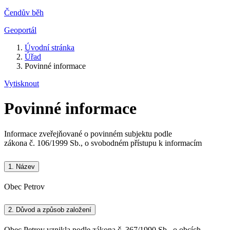
Čendův běh
Geoportál
Úvodní stránka
Úřad
Povinné informace
Vytisknout
Povinné informace
Informace zveřejňované o povinném subjektu podle
zákona č. 106/1999 Sb., o svobodném přístupu k informacím
1.
Název
Obec Petrov
2.
Důvod a způsob založení
Obec Petrov vznikla podle zákona č. 367/1990 Sb., o obcích