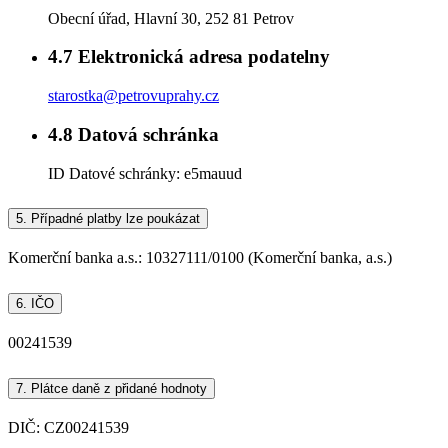
Obecní úřad, Hlavní 30, 252 81 Petrov
4.7
Elektronická adresa podatelny
starostka@petrovuprahy.cz
4.8
Datová schránka
ID Datové schránky:
e5mauud
5.
Případné platby lze poukázat
Komerční banka a.s.: 10327111/0100 (Komerční banka, a.s.)
6.
IČO
00241539
7.
Plátce daně z přidané hodnoty
DIČ: CZ00241539