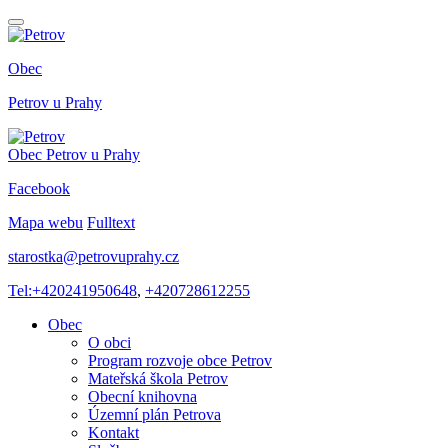
Obec
Petrov
u Prahy
Obec
Petrov
u Prahy
Facebook
Mapa webu
Fulltext
starostka@petrovuprahy.cz
Tel:+420241950648
,
+420728612255
Obec
O obci
Program rozvoje obce Petrov
Mateřská škola Petrov
Obecní knihovna
Územní plán Petrova
Kontakt