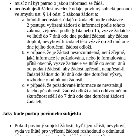
musí z ní být patrno o jakou informaci se žádá.
neobsahuje-li žádost uvedené údaje, povinný subjekt posoudí
ve smyslu ust. § 14 odst. 5 zákona žádost a:
brání-li nedostatek údajů o žadateli podle odstavce
2 postupu vyřízení žádosti o informaci podle tohoto
zákona, zejména podle § 14a nebo 15, vyzve žadatele
ve lhůtě do 7 dnů ode dne podání žádosti, aby žádost
doplnil; nevyhoví-li žadatel této výzvě do 30 dnů ode
dne jejího doručení, žádost odloží,
v případě, že je žádost nesrozumitelná, není zřejmé,
jaká informace je požadována, nebo je formulována
příliš obecně, vyzve žadatele ve lhůtě do sedmi dnů
od podání žádosti, aby žádost upřesnil, neupřesní-li
žadatel žádost do 30 dnů ode dne doručení výzvy,
rozhodne o odmítnutí žádosti,
v případě, že požadované informace se nevztahují
k jeho působnosti, žádost odloží a tuto odůvodněnou
skutečnost sdělí do 7 dnů ode dne doručení žádosti
žadateli,
Jaký bude postup povinného subjektu
Pokud povinný subjekt žádosti, byť i jen zčásti, nevyhoví,
vydá ve lhůtě pro vyřízení žádosti rozhodnutí o odmítnutí