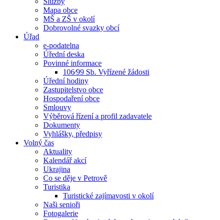
Služby
Mapa obce
MŠ a ZŠ v okolí
Dobrovolné svazky obcí
Úřad
e-podatelna
Úřední deska
Povinné informace
106⁄99 Sb. Vyřízené žádosti
Úřední hodiny
Zastupitelstvo obce
Hospodaření obce
Smlouvy
Výběrová řízení a profil zadavatele
Dokumenty
Vyhlášky, předpisy
Volný čas
Aktuality
Kalendář akcí
Ukrajina
Co se děje v Petrově
Turistika
Turistické zajímavosti v okolí
Naši senioři
Fotogalerie