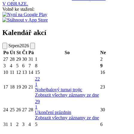
V OBRAZE.
Volně ke stažení:
Kalendář akcí
Srpen
2026
Po
Út
St
Čt
Pá
So
Ne
27
28
29
30
31
1
2
3
4
5
6
7
8
9
10
11
12
13
14
15
16
22
1
17
18
19
20
21
23
Nohejbalový turnaj trojic
Zobrazit všechny záznamy ze dne
29
1
24
25
26
27
28
30
Ukončení prázdnin
Zobrazit všechny záznamy ze dne
31
1
2
3
4
5
6