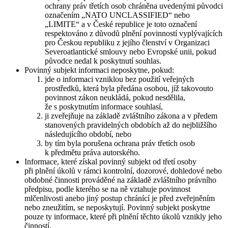
ochrany práv třetích osob chráněna uvedenými původci
označením „NATO UNCLASSIFIED“ nebo
„LIMITE“ a v České republice je toto označení
respektováno z důvodů plnění povinností vyplývajících
pro Českou republiku z jejího členství v Organizaci
Severoatlantické smlouvy nebo Evropské unii, pokud
původce nedal k poskytnutí souhlas.
Povinný subjekt informaci neposkytne, pokud:
jde o informaci vzniklou bez použití veřejných
prostředků, která byla předána osobou, jíž takovouto
povinnost zákon neukládá, pokud nesdělila,
že s poskytnutím informace souhlasí,
ji zveřejňuje na základě zvláštního zákona a v předem
stanovených pravidelných obdobích až do nejbližšího
následujícího období, nebo
by tím byla porušena ochrana práv třetích osob
k předmětu práva autorského.
Informace, které získal povinný subjekt od třetí osoby
při plnění úkolů v rámci kontrolní, dozorové, dohledové nebo
obdobné činnosti prováděné na základě zvláštního právního
předpisu, podle kterého se na ně vztahuje povinnost
mlčenlivosti anebo jiný postup chránící je před zveřejněním
nebo zneužitím, se neposkytují. Povinný subjekt poskytne
pouze ty informace, které při plnění těchto úkolů vznikly jeho
činností.