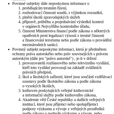
Povinné subjekty dále neposkytnou informace o
probíhajícím trestním řízení,
rozhodovací činnosti soudů, s výjimkou rozsudků,
plnění úkolů zpravodajských služeb
přípravě, průběhu a projednávání výsledků kontrol
v orgánech Nejvyššího kontrolního úřadu,
činnosti Ministerstva financí podle zákona o některých
opatřeních proti legalizaci výnosů z trestné činnosti
a financování terorismu nebo podle zákona o provádění
mezinárodních sankcí.
Povinný subjekt neposkytne informaci, která je předmětem
ochrany práva autorského nebo práv souvisejících s právem
autorským (dále jen "právo autorské") , je-li v držení
provozovatelů rozhlasového nebo televizního vysílání,
kteří toto vysílání provozují na základě zvláštních
právních předpisů,
škol a školských zařízení, které jsou součástí vzdělávací
soustavy podle školského zákona a podle zákona
o vysokých školách,
knihoven poskytujících veřejné knihovnické
a informační služby podle knihovního zákona,
Akademie věd České republiky a dalších veřejných
institucí, které jsou příjemci nebo spolupříjemci
podpory výzkumu a vývoje z veřejných prostředků
podle zákona o podpoře výzkumu a vývoje, nebo