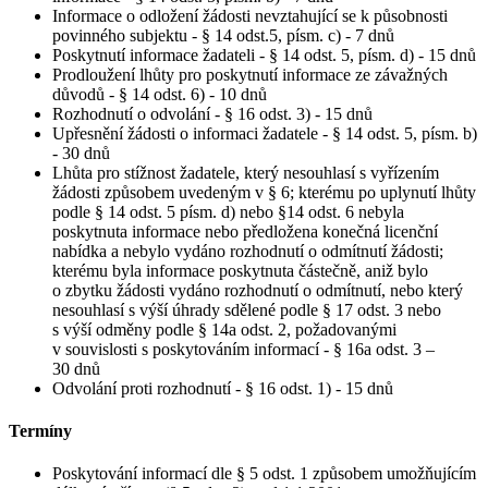
Informace o odložení žádosti nevztahující se k působnosti
povinného subjektu - § 14 odst.5, písm. c) - 7 dnů
Poskytnutí informace žadateli - § 14 odst. 5, písm. d) - 15 dnů
Prodloužení lhůty pro poskytnutí informace ze závažných
důvodů - § 14 odst. 6) - 10 dnů
Rozhodnutí o odvolání - § 16 odst. 3) - 15 dnů
Upřesnění žádosti o informaci žadatele - § 14 odst. 5, písm. b)
- 30 dnů
Lhůta pro stížnost žadatele, který nesouhlasí s vyřízením
žádosti způsobem uvedeným v § 6; kterému po uplynutí lhůty
podle § 14 odst. 5 písm. d) nebo §14 odst. 6 nebyla
poskytnuta informace nebo předložena konečná licenční
nabídka a nebylo vydáno rozhodnutí o odmítnutí žádosti;
kterému byla informace poskytnuta částečně, aniž bylo
o zbytku žádosti vydáno rozhodnutí o odmítnutí, nebo který
nesouhlasí s výší úhrady sdělené podle § 17 odst. 3 nebo
s výší odměny podle § 14a odst. 2, požadovanými
v souvislosti s poskytováním informací - § 16a odst. 3 –
30 dnů
Odvolání proti rozhodnutí - § 16 odst. 1) - 15 dnů
Termíny
Poskytování informací dle § 5 odst. 1 způsobem umožňujícím