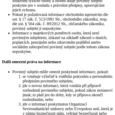
soukromí fyzické osoby a osobní údaje povinný subjekt
poskytne jen v souladu s právními předpisy, upravujícími
jejich ochranu.
Pokud je požadovaná informace obchodním tajemstvím dle
ust. § 17 zák. č. 513/1991 Sb., obchodního zákoníku, resp.
dle ust. § 504 zák. č. 89/2012 Sb., občanského zákoníku,
povinný subjekt ji neposkytne.
Informace o majetkových poměrech osoby, která není
povinným subjektem, získané na základě zákonů o daních,
poplatcích, penzijním nebo zdravotním pojištění anebo
sociálním zabezpečení povinný subjekt podle tohoto zákona
neposkytne.
Další omezení práva na informace
Povinný subjekt může omezit poskytnutí informace, pokud:
se vztahuje výlučně k vnitřním pokynům a personálním
předpisům povinného subjektu,
jde o novou informaci, která vznikla při přípravě
rozhodnutí povinného subjektu, pokud zákon nestanoví
jinak; to platí jen do doby, kdy se příprava ukončí
rozhodnutím, nebo
jde o informaci poskytnutou Organizací
Severoatlantické smlouvy nebo Evropskou unií, která je
v zájmu bezpečnosti státu, veřejné bezpečnosti nebo