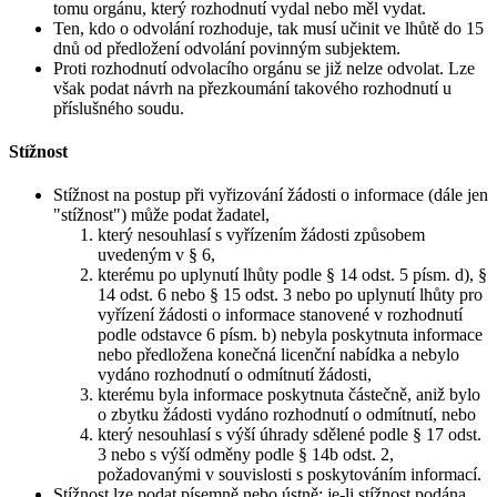
tomu orgánu, který rozhodnutí vydal nebo měl vydat.
Ten, kdo o odvolání rozhoduje, tak musí učinit ve lhůtě do 15
dnů od předložení odvolání povinným subjektem.
Proti rozhodnutí odvolacího orgánu se již nelze odvolat. Lze
však podat návrh na přezkoumání takového rozhodnutí u
příslušného soudu.
Stížnost
Stížnost na postup při vyřizování žádosti o informace (dále jen
"stížnost") může podat žadatel,
který nesouhlasí s vyřízením žádosti způsobem
uvedeným v § 6,
kterému po uplynutí lhůty podle § 14 odst. 5 písm. d), §
14 odst. 6 nebo § 15 odst. 3 nebo po uplynutí lhůty pro
vyřízení žádosti o informace stanovené v rozhodnutí
podle odstavce 6 písm. b) nebyla poskytnuta informace
nebo předložena konečná licenční nabídka a nebylo
vydáno rozhodnutí o odmítnutí žádosti,
kterému byla informace poskytnuta částečně, aniž bylo
o zbytku žádosti vydáno rozhodnutí o odmítnutí, nebo
který nesouhlasí s výší úhrady sdělené podle § 17 odst.
3 nebo s výší odměny podle § 14b odst. 2,
požadovanými v souvislosti s poskytováním informací.
Stížnost lze podat písemně nebo ústně; je-li stížnost podána