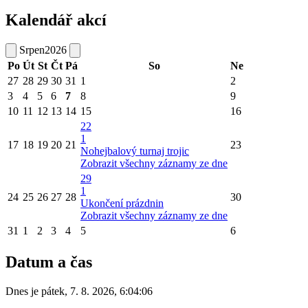
Kalendář akcí
Srpen
2026
Po
Út
St
Čt
Pá
So
Ne
27
28
29
30
31
1
2
3
4
5
6
7
8
9
10
11
12
13
14
15
16
22
1
17
18
19
20
21
23
Nohejbalový turnaj trojic
Zobrazit všechny záznamy ze dne
29
1
24
25
26
27
28
30
Ukončení prázdnin
Zobrazit všechny záznamy ze dne
31
1
2
3
4
5
6
Datum a čas
Dnes je
pátek
,
7. 8. 2026
,
6:04:06