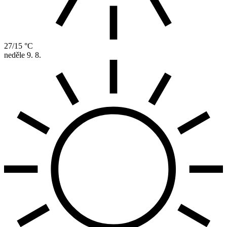
27/15 °C
neděle
9. 8.