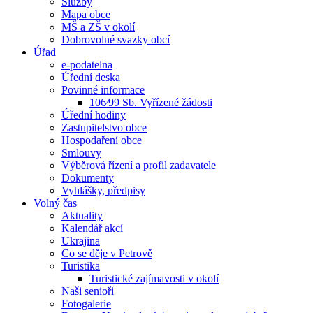
Služby
Mapa obce
MŠ a ZŠ v okolí
Dobrovolné svazky obcí
Úřad
e-podatelna
Úřední deska
Povinné informace
106⁄99 Sb. Vyřízené žádosti
Úřední hodiny
Zastupitelstvo obce
Hospodaření obce
Smlouvy
Výběrová řízení a profil zadavatele
Dokumenty
Vyhlášky, předpisy
Volný čas
Aktuality
Kalendář akcí
Ukrajina
Co se děje v Petrově
Turistika
Turistické zajímavosti v okolí
Naši senioři
Fotogalerie