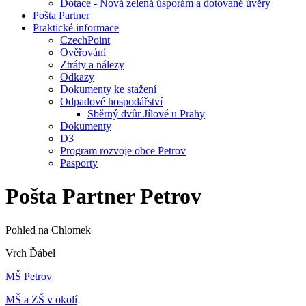
Dotace - Nová zelená úsporám a dotované úvěry
Pošta Partner
Praktické informace
CzechPoint
Ověřování
Ztráty a nálezy
Odkazy
Dokumenty ke stažení
Odpadové hospodářství
Sběrný dvůr Jílové u Prahy
Dokumenty
D3
Program rozvoje obce Petrov
Pasporty
Pošta Partner Petrov
Pohled na Chlomek
Vrch Ďábel
MŠ Petrov
MŠ a ZŠ v okolí