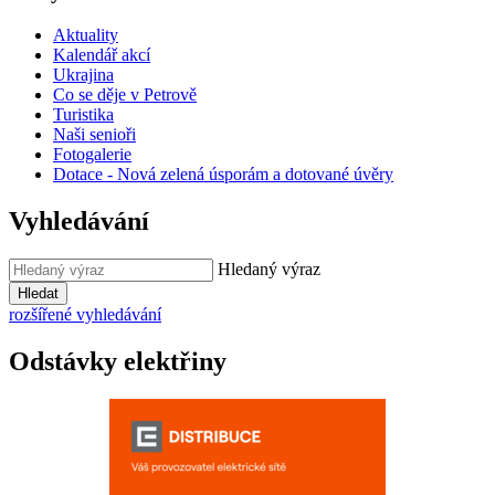
Aktuality
Kalendář akcí
Ukrajina
Co se děje v Petrově
Turistika
Naši senioři
Fotogalerie
Dotace - Nová zelená úsporám a dotované úvěry
Vyhledávání
Hledaný výraz
Hledat
rozšířené vyhledávání
Odstávky elektřiny