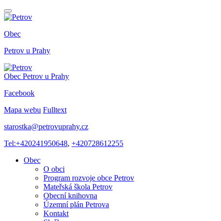
Obec
Petrov
u Prahy
Obec
Petrov
u Prahy
Facebook
Mapa webu
Fulltext
starostka@petrovuprahy.cz
Tel:+420241950648
,
+420728612255
Obec
O obci
Program rozvoje obce Petrov
Mateřská škola Petrov
Obecní knihovna
Územní plán Petrova
Kontakt