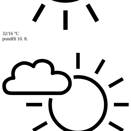
32/16 °C
pondělí
10. 8.