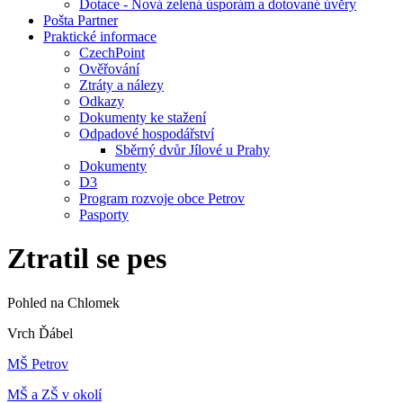
Dotace - Nová zelená úsporám a dotované úvěry
Pošta Partner
Praktické informace
CzechPoint
Ověřování
Ztráty a nálezy
Odkazy
Dokumenty ke stažení
Odpadové hospodářství
Sběrný dvůr Jílové u Prahy
Dokumenty
D3
Program rozvoje obce Petrov
Pasporty
Ztratil se pes
Pohled na Chlomek
Vrch Ďábel
MŠ Petrov
MŠ a ZŠ v okolí