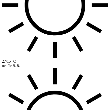
27/15 °C
neděle
9. 8.