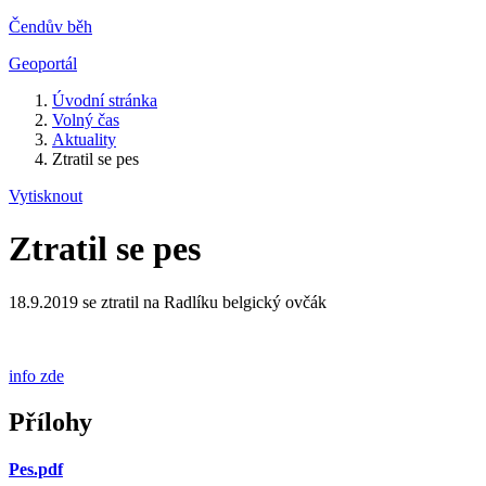
Čendův běh
Geoportál
Úvodní stránka
Volný čas
Aktuality
Ztratil se pes
Vytisknout
Ztratil se pes
18.9.2019 se ztratil na Radlíku belgický ovčák
info zde
Přílohy
Pes.pdf