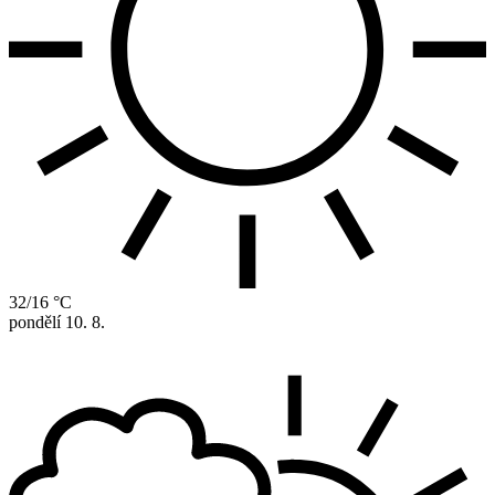
32/16 °C
pondělí
10. 8.