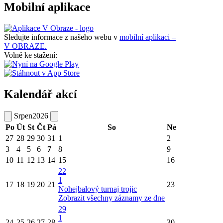
Mobilní aplikace
Sledujte informace z našeho webu v
mobilní aplikaci –
V OBRAZE.
Volně ke stažení:
Kalendář akcí
Srpen
2026
Po
Út
St
Čt
Pá
So
Ne
27
28
29
30
31
1
2
3
4
5
6
7
8
9
10
11
12
13
14
15
16
22
1
17
18
19
20
21
23
Nohejbalový turnaj trojic
Zobrazit všechny záznamy ze dne
29
1
24
25
26
27
28
30