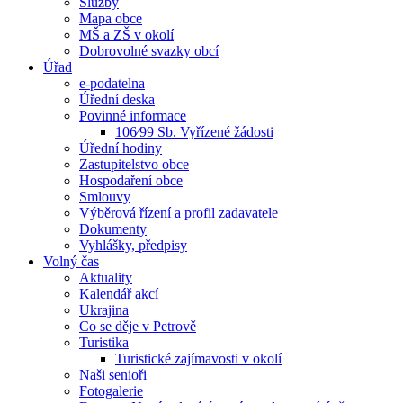
Služby
Mapa obce
MŠ a ZŠ v okolí
Dobrovolné svazky obcí
Úřad
e-podatelna
Úřední deska
Povinné informace
106⁄99 Sb. Vyřízené žádosti
Úřední hodiny
Zastupitelstvo obce
Hospodaření obce
Smlouvy
Výběrová řízení a profil zadavatele
Dokumenty
Vyhlášky, předpisy
Volný čas
Aktuality
Kalendář akcí
Ukrajina
Co se děje v Petrově
Turistika
Turistické zajímavosti v okolí
Naši senioři
Fotogalerie