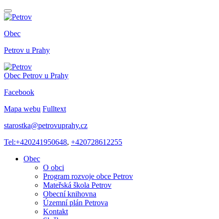
Obec
Petrov
u Prahy
Obec
Petrov
u Prahy
Facebook
Mapa webu
Fulltext
starostka@petrovuprahy.cz
Tel:+420241950648
,
+420728612255
Obec
O obci
Program rozvoje obce Petrov
Mateřská škola Petrov
Obecní knihovna
Územní plán Petrova
Kontakt