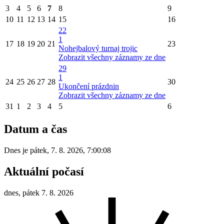
3
4
5
6
7
8
9
10
11
12
13
14
15
16
22
1
17
18
19
20
21
23
Nohejbalový turnaj trojic
Zobrazit všechny záznamy ze dne
29
1
24
25
26
27
28
30
Ukončení prázdnin
Zobrazit všechny záznamy ze dne
31
1
2
3
4
5
6
Datum a čas
Dnes je
pátek
,
7. 8. 2026
,
7:00:08
Aktuální počasí
dnes, pátek 7. 8. 2026