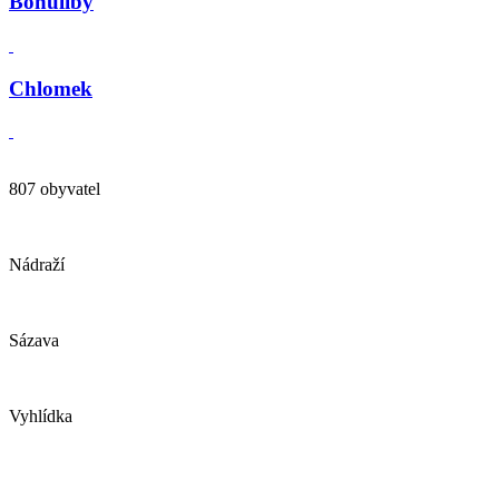
Bohuliby
Chlomek
807 obyvatel
Nádraží
Sázava
Vyhlídka