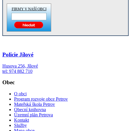
FIRMY V NAŠÍ OBCI
Policie Jílové
Husova 256, Jílové
tel: 974 882 710
Obec
O obci
Program rozvoje obce Petrov
Mateřská škola Petrov
Obecní knihovna
Územní plán Petrova
Kontakt
Služby
Mapa obce