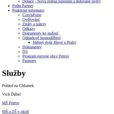
Dotace - Nová zelená úsporám a dotované úvěry
Pošta Partner
Praktické informace
CzechPoint
Ověřování
Ztráty a nálezy
Odkazy
Dokumenty ke stažení
Odpadové hospodářství
Sběrný dvůr Jílové u Prahy
Dokumenty
D3
Program rozvoje obce Petrov
Pasporty
Služby
Pohled na Chlomek
Vrch Ďábel
MŠ Petrov
MŠ a ZŠ v okolí