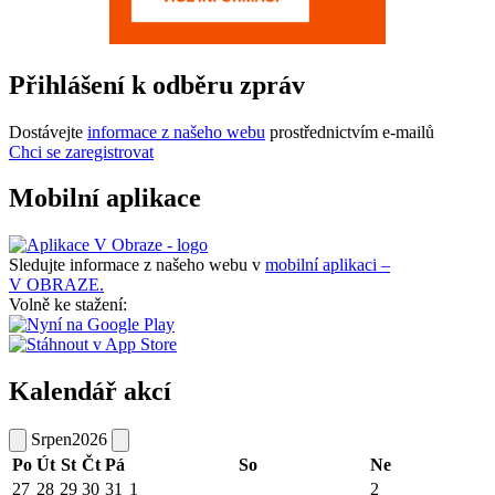
Přihlášení k odběru zpráv
Dostávejte
informace z našeho webu
prostřednictvím e-mailů
Chci se zaregistrovat
Mobilní aplikace
Sledujte informace z našeho webu v
mobilní aplikaci –
V OBRAZE.
Volně ke stažení:
Kalendář akcí
Srpen
2026
Po
Út
St
Čt
Pá
So
Ne
27
28
29
30
31
1
2