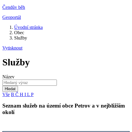
Čendův běh
Geoportál
Úvodní stránka
Obec
Služby
Vytisknout
Služby
Název
Hledat
Vše
B
Č
H
I
L
P
Seznam služeb na území obce Petrov a v nejbližším
okolí