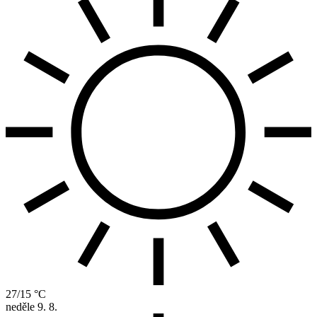
27/15 °C
neděle
9. 8.