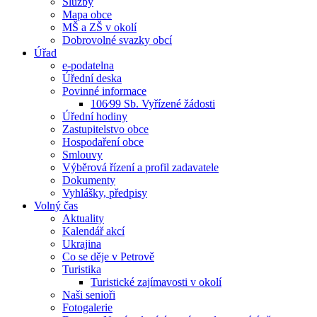
Služby
Mapa obce
MŠ a ZŠ v okolí
Dobrovolné svazky obcí
Úřad
e-podatelna
Úřední deska
Povinné informace
106⁄99 Sb. Vyřízené žádosti
Úřední hodiny
Zastupitelstvo obce
Hospodaření obce
Smlouvy
Výběrová řízení a profil zadavatele
Dokumenty
Vyhlášky, předpisy
Volný čas
Aktuality
Kalendář akcí
Ukrajina
Co se děje v Petrově
Turistika
Turistické zajímavosti v okolí
Naši senioři
Fotogalerie