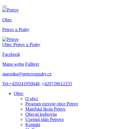
Obec
Petrov
u Prahy
Obec
Petrov
u Prahy
Facebook
Mapa webu
Fulltext
starostka@petrovuprahy.cz
Tel:+420241950648
,
+420728612255
Obec
O obci
Program rozvoje obce Petrov
Mateřská škola Petrov
Obecní knihovna
Územní plán Petrova
Kontakt