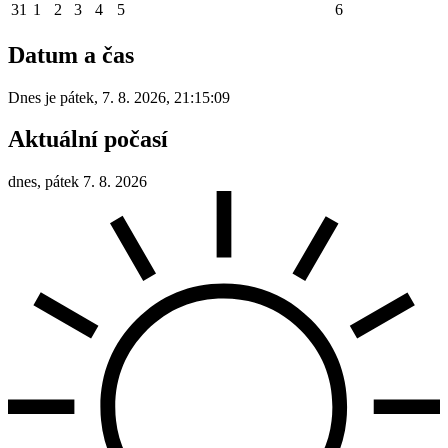
31
1
2
3
4
5
6
Datum a čas
Dnes je
pátek
,
7. 8. 2026
,
21:15:09
Aktuální počasí
dnes, pátek 7. 8. 2026