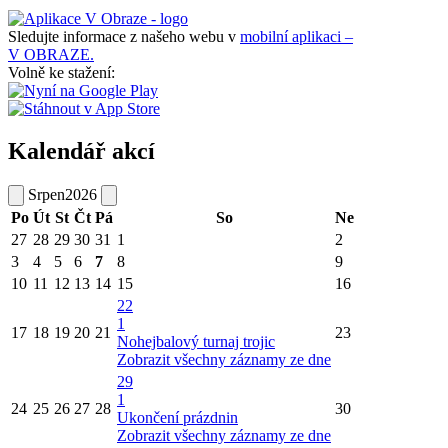
Sledujte informace z našeho webu v
mobilní aplikaci –
V OBRAZE.
Volně ke stažení:
Kalendář akcí
Srpen
2026
Po
Út
St
Čt
Pá
So
Ne
27
28
29
30
31
1
2
3
4
5
6
7
8
9
10
11
12
13
14
15
16
22
1
17
18
19
20
21
23
Nohejbalový turnaj trojic
Zobrazit všechny záznamy ze dne
29
1
24
25
26
27
28
30
Ukončení prázdnin
Zobrazit všechny záznamy ze dne