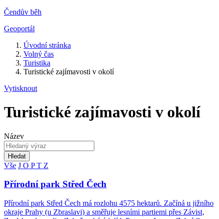
Čendův běh
Geoportál
Úvodní stránka
Volný čas
Turistika
Turistické zajímavosti v okolí
Vytisknout
Turistické zajímavosti v okolí
Název
Hledat
Vše
J
O
P
T
Z
Přírodní park Střed Čech
Přírodní park Střed Čech má rozlohu 4575 hektarů. Začíná u jižního
okraje Prahy (u Zbraslavi) a směřuje lesními partiemi přes Závist,