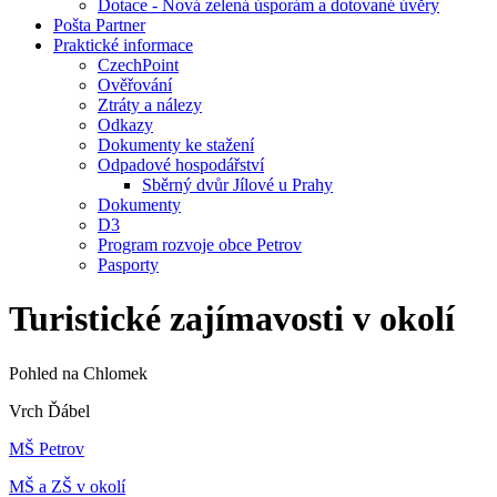
Dotace - Nová zelená úsporám a dotované úvěry
Pošta Partner
Praktické informace
CzechPoint
Ověřování
Ztráty a nálezy
Odkazy
Dokumenty ke stažení
Odpadové hospodářství
Sběrný dvůr Jílové u Prahy
Dokumenty
D3
Program rozvoje obce Petrov
Pasporty
Turistické zajímavosti v okolí
Pohled na Chlomek
Vrch Ďábel
MŠ Petrov
MŠ a ZŠ v okolí