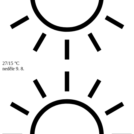
27/15 °C
neděle
9. 8.