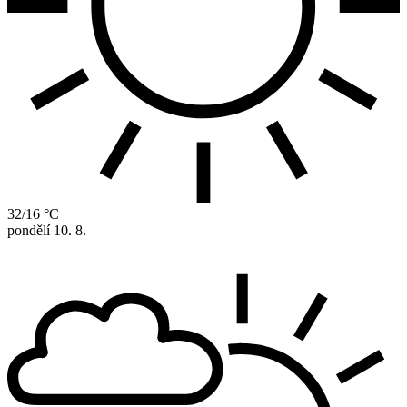
32/16 °C
pondělí
10. 8.