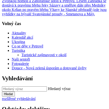
Zvolskou homoli a Zahořanské údolí k Petrovu. Lesem Zahrádka se
dostává k pravému břehu řeky Sázavy a směřuje dále přes Medníky
okolo Krňan po pravém břehu Vltavy ke Slapské přehradě (zde jsou
vyhlídky na bývalé Svatojánské proudy - Smetanova a Máj).
Volný čas
Aktuality
Kalendář akcí
Ukrajina
Co se děje v Petrově
Turistika
Turistické zajímavosti v okolí
Naši senioři
Fotogalerie
Dotace - Nová zelená úsporám a dotované úvěry
Vyhledávání
Hledaný výraz
Hledat
rozšířené vyhledávání