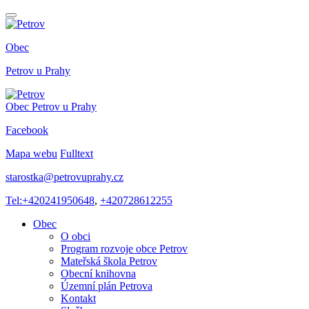
Obec
Petrov
u Prahy
Obec
Petrov
u Prahy
Facebook
Mapa webu
Fulltext
starostka@petrovuprahy.cz
Tel:+420241950648
,
+420728612255
Obec
O obci
Program rozvoje obce Petrov
Mateřská škola Petrov
Obecní knihovna
Územní plán Petrova
Kontakt