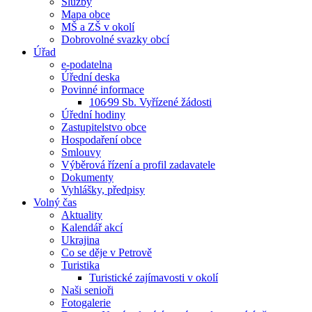
Služby
Mapa obce
MŠ a ZŠ v okolí
Dobrovolné svazky obcí
Úřad
e-podatelna
Úřední deska
Povinné informace
106⁄99 Sb. Vyřízené žádosti
Úřední hodiny
Zastupitelstvo obce
Hospodaření obce
Smlouvy
Výběrová řízení a profil zadavatele
Dokumenty
Vyhlášky, předpisy
Volný čas
Aktuality
Kalendář akcí
Ukrajina
Co se děje v Petrově
Turistika
Turistické zajímavosti v okolí
Naši senioři
Fotogalerie