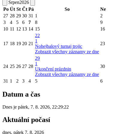
Srpen
2026
Po
Út
St
Čt
Pá
So
Ne
27
28
29
30
31
1
2
3
4
5
6
7
8
9
10
11
12
13
14
15
16
22
1
17
18
19
20
21
23
Nohejbalový turnaj trojic
Zobrazit všechny záznamy ze dne
29
1
24
25
26
27
28
30
Ukončení prázdnin
Zobrazit všechny záznamy ze dne
31
1
2
3
4
5
6
Datum a čas
Dnes je
pátek
,
7. 8. 2026
,
22:29:22
Aktuální počasí
dnes, pátek 7. 8. 2026