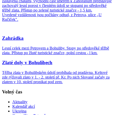
zastavěna chatami, východní část směrem k Zahořanům představuje
zachovalý lesní porost v členitém údolí se stopami po středověké
těžbě zlata. Přístup po zelené turistické značce - 1,5 km.
Uvedené vzdálenosti jsou počítány odtud, z Petrova, ulice „U
Ručiček".
Zahrádka
Lesní celek mezi Petrovem a Bohuliby. Stopy po středověké těžbě
zlata. Přístup po žluté turistické značce, polní cestou - l km.
Zlaté doly v Bohulibech
Těžba zlata v Bohulibském údolí probíhala od pradávna. Keltové
zde rýžovali zlato v 1. - 2. století př. Kr. Po nich Slované začaly za
zlatem v 10. století pronikat pod zem.
Volný čas
Aktuality
Kalendář akcí
Ukrajina