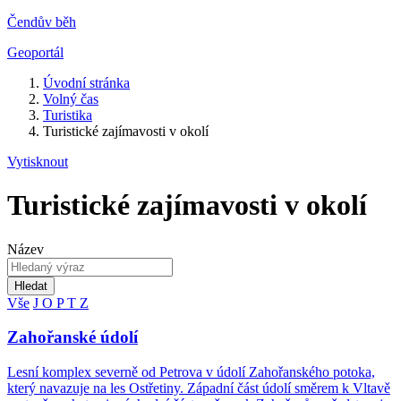
Čendův běh
Geoportál
Úvodní stránka
Volný čas
Turistika
Turistické zajímavosti v okolí
Vytisknout
Turistické zajímavosti v okolí
Název
Hledat
Vše
J
O
P
T
Z
Zahořanské údolí
Lesní komplex severně od Petrova v údolí Zahořanského potoka,
který navazuje na les Ostřetiny. Západní část údolí směrem k Vltavě