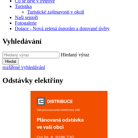
Co se děje v Petrově
Turistika
Turistické zajímavosti v okolí
Naši senioři
Fotogalerie
Dotace - Nová zelená úsporám a dotované úvěry
Vyhledávání
Hledaný výraz
Hledat
rozšířené vyhledávání
Odstávky elektřiny