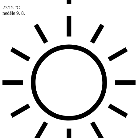
27/15 °C
neděle
9. 8.