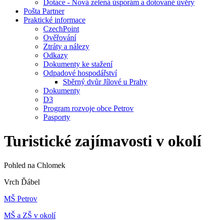
Dotace - Nová zelená úsporám a dotované úvěry
Pošta Partner
Praktické informace
CzechPoint
Ověřování
Ztráty a nálezy
Odkazy
Dokumenty ke stažení
Odpadové hospodářství
Sběrný dvůr Jílové u Prahy
Dokumenty
D3
Program rozvoje obce Petrov
Pasporty
Turistické zajímavosti v okolí
Pohled na Chlomek
Vrch Ďábel
MŠ Petrov
MŠ a ZŠ v okolí