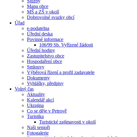
Služby
Mapa obce
MŠ a ZŠ v okolí
Dobrovolné svazky obcí
Úřad
e-podatelna
Úřední deska
Povinné informace
106⁄99 Sb. Vyřízené žádosti
Úřední hodiny
Zastupitelstvo obce
Hospodaření obce
Smlouvy
Výběrová řízení a profil zadavatele
Dokumenty
Vyhlášky, předpisy
Volný čas
Aktuality
Kalendář akcí
Ukrajina
Co se děje v Petrově
Turistika
Turistické zajímavosti v okolí
Naši senioři
Fotogalerie