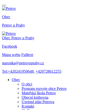
Obec
Petrov
u Prahy
Obec
Petrov
u Prahy
Facebook
Mapa webu
Fulltext
starostka@petrovuprahy.cz
Tel:+420241950648
,
+420728612255
Obec
O obci
Program rozvoje obce Petrov
Mateřská škola Petrov
Obecní knihovna
Územní plán Petrova
Kontakt