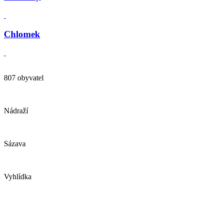
Chlomek
807 obyvatel
Nádraží
Sázava
Vyhlídka