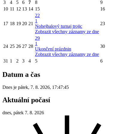
3
4
5
6
7
8
9
10
11
12
13
14
15
16
22
1
17
18
19
20
21
23
Nohejbalový turnaj trojic
Zobrazit všechny záznamy ze dne
29
1
24
25
26
27
28
30
Ukončení prázdnin
Zobrazit všechny záznamy ze dne
31
1
2
3
4
5
6
Datum a čas
Dnes je
pátek
,
7. 8. 2026
,
17:47:45
Aktuální počasí
dnes, pátek 7. 8. 2026