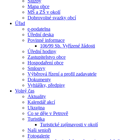
Služby
Mapa obce
MŠ a ZŠ v okolí
Dobrovolné svazky obcí
Úřad
e-podatelna
Úřední deska
Povinné informace
106⁄99 Sb. Vyřízené žádosti
Úřední hodiny
Zastupitelstvo obce
Hospodaření obce
Smlouvy
Výběrová řízení a profil zadavatele
Dokumenty
Vyhlášky, předpisy
Volný čas
Aktuality
Kalendář akcí
Ukrajina
Co se děje v Petrově
Turistika
Turistické zajímavosti v okolí
Naši senioři
Fotogalerie