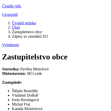
Čendův běh
Geoportál
Úvodní stránka
Úřad
Zastupitelstvo obce
Zápisy ze zasedání ZO
Vytisknout
Zastupitelstvo obce
Starostka:
Pavlína Menclová
Místostarosta:
Jiří Lesák
Zastupitelé:
Štěpán Benedikt
Vladimír Doškář
Iveta Hessingová
Michal Fraj
Kamila Morávková