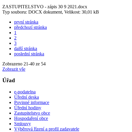
ZASTUPITELSTVO - zápis 30 9 2021.docx
Typ souboru: DOCX dokument, Velikost: 30,01 kB
první stránka
předchozí stránka
1
2
3
další stránka
poslední stránka
Zobrazeno
21
-
40
ze 54
Zobrazit vše
Úřad
e-podatelna
Úřední deska
Povinné informace
Úřední hodiny
Zastupitelstvo obce
Hospodaření obce
Smlouvy
Výběrová řízení a profil zadavatele