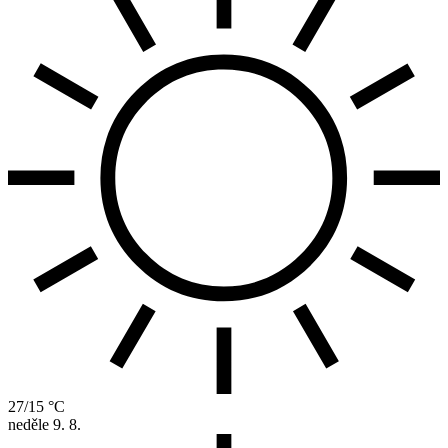
27/15 °C
neděle
9. 8.