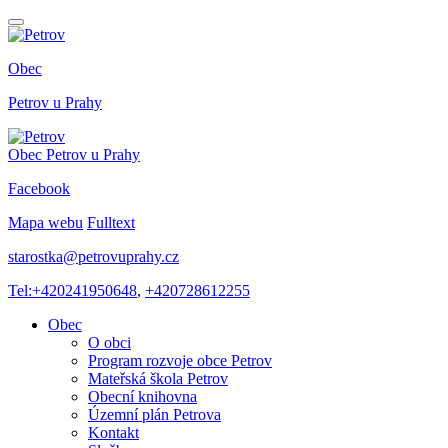
Obec
Petrov
u Prahy
Obec
Petrov
u Prahy
Facebook
Mapa webu
Fulltext
starostka@petrovuprahy.cz
Tel:+420241950648
,
+420728612255
Obec
O obci
Program rozvoje obce Petrov
Mateřská škola Petrov
Obecní knihovna
Územní plán Petrova
Kontakt