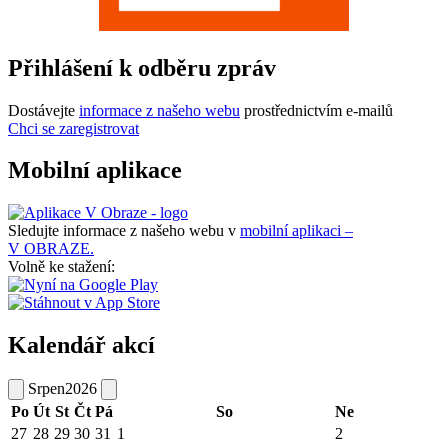
Přihlášení k odběru zpráv
Dostávejte
informace z našeho webu
prostřednictvím e-mailů
Chci se zaregistrovat
Mobilní aplikace
Sledujte informace z našeho webu v
mobilní aplikaci –
V OBRAZE.
Volně ke stažení:
Kalendář akcí
Srpen
2026
Po
Út
St
Čt
Pá
So
Ne
27
28
29
30
31
1
2