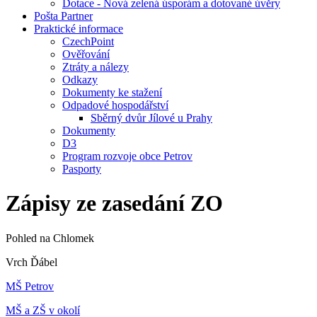
Dotace - Nová zelená úsporám a dotované úvěry
Pošta Partner
Praktické informace
CzechPoint
Ověřování
Ztráty a nálezy
Odkazy
Dokumenty ke stažení
Odpadové hospodářství
Sběrný dvůr Jílové u Prahy
Dokumenty
D3
Program rozvoje obce Petrov
Pasporty
Zápisy ze zasedání ZO
Pohled na Chlomek
Vrch Ďábel
MŠ Petrov
MŠ a ZŠ v okolí